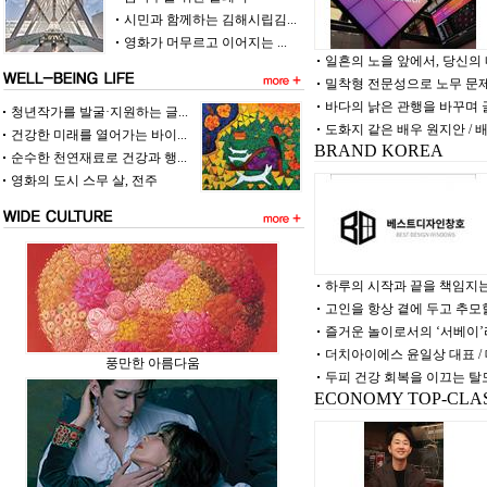
시민과 함께하는 김해시립김...
영화가 머무르고 이어지는 ...
일흔의 노을 앞에서, 당신의
밀착형 전문성으로 노무 문제
바다의 낡은 관행을 바꾸며 글
청년작가를 발굴·지원하는 글...
도화지 같은 배우 원지안 / 
건강한 미래를 열어가는 바이...
BRAND KOREA
순수한 천연재료로 건강과 행...
영화의 도시 스무 살, 전주
하루의 시작과 끝을 책임지는 
고인을 항상 곁에 두고 추모
즐거운 놀이로서의 ‘서베이’
더치아이에스 윤일상 대표 /
풍만한 아름다움
두피 건강 회복을 이끄는 탈
ECONOMY TOP-CLA