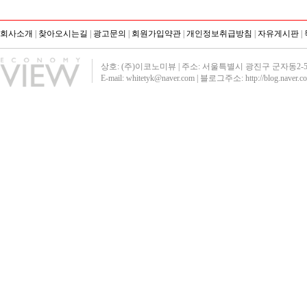
회사소개
|
찾아오시는길
|
광고문의
|
회원가입약관
|
개인정보취급방침
|
자유게시판
|
상호: (주)이코노미뷰 | 주소: 서울특별시 광진구 군자동2-51 영진빌딩40
E-mail: whitetyk@naver.com | 블로그주소:
http://blog.naver