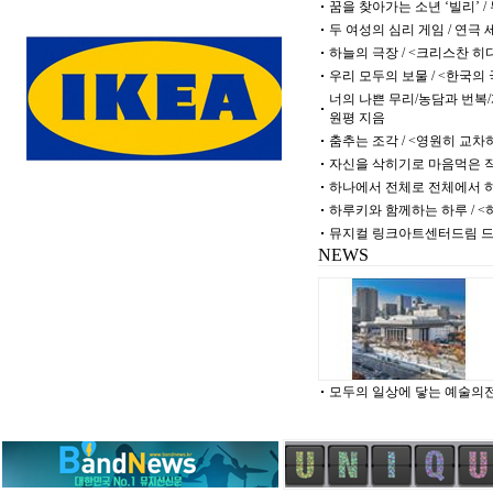
꿈을 찾아가는 소년 ‘빌리’ 
두 여성의 심리 게임 / 연극
하늘의 극장 / <크리스찬 
우리 모두의 보물 / <한국의
너의 나쁜 무리/농담과 번복/
원평 지음
춤추는 조각 / <영원히 교
자신을 삭히기로 마음먹은 작
하나에서 전체로 전체에서 하
하루키와 함께하는 하루 / 
뮤지컬
링크아트센터드림 드림
NEWS
모두의 일상에 닿는 예술의전