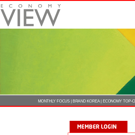
MONTHLY FOCUS
|
BRAND KOREA
|
ECONOMY TOP-C