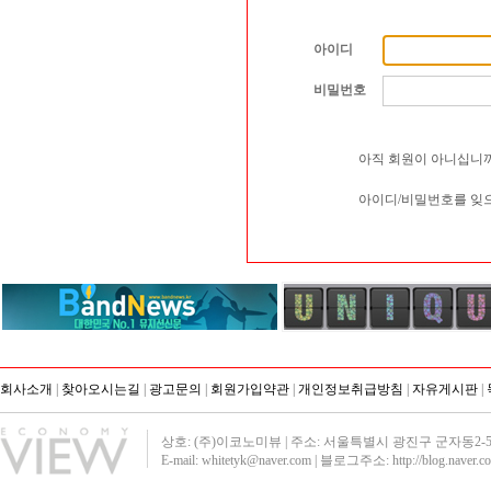
아이디
비밀번호
아직 회원이 아니십니까
아이디/비밀번호를 잊
회사소개
|
찾아오시는길
|
광고문의
|
회원가입약관
|
개인정보취급방침
|
자유게시판
|
상호: (주)이코노미뷰 | 주소: 서울특별시 광진구 군자동2-51 영진빌딩40
E-mail: whitetyk@naver.com | 블로그주소:
http://blog.naver