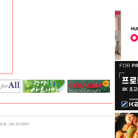
: 206-30-93967