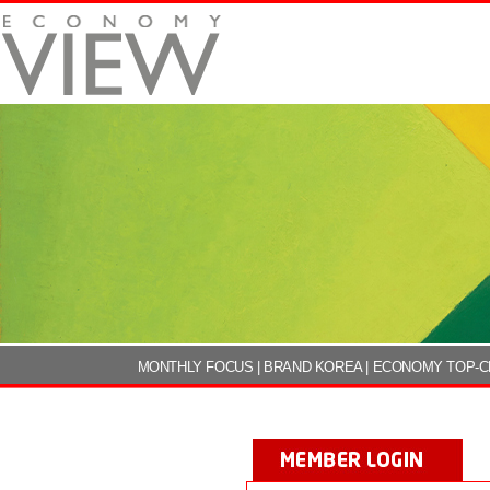
MONTHLY FOCUS
|
BRAND KOREA
|
ECONOMY TOP-C