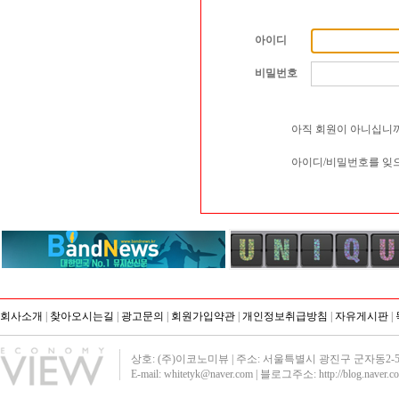
아이디
비밀번호
아직 회원이 아니십니까
아이디/비밀번호를 잊
회사소개
|
찾아오시는길
|
광고문의
|
회원가입약관
|
개인정보취급방침
|
자유게시판
|
상호: (주)이코노미뷰 | 주소: 서울특별시 광진구 군자동2-51 영진빌딩40
E-mail: whitetyk@naver.com | 블로그주소:
http://blog.naver