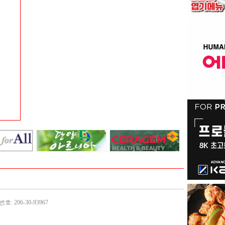
: 206-30-93967