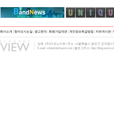
회사소개
|
찾아오시는길
|
광고문의
|
회원가입약관
|
개인정보취급방침
|
자유게시판
|
상호: (주)이코노미뷰 | 주소: 서울특별시 광진구 군자동2-51 영진빌딩40
E-mail: whitetyk@naver.com | 블로그주소:
http://blog.naver