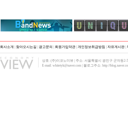
회사소개
|
찾아오시는길
|
광고문의
|
회원가입약관
|
개인정보취급방침
|
자유게시판
|
상호: (주)이코노미뷰 | 주소: 서울특별시 광진구 군자동2-51 영진빌딩40
E-mail: whitetyk@naver.com | 블로그주소:
http://blog.naver